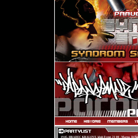
19.05. HRADEC KRÁLOVÉ, klub Event, 21:00 - Marpo, Dj S