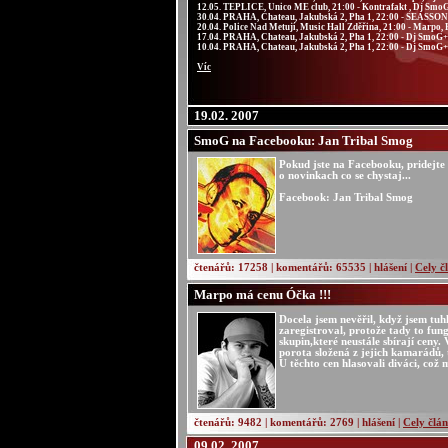
12.05. TEPLICE, Unico ME club, 21:00 - Kontrafakt , Dj SmoG
30.04. PRAHA, Chateau, Jakubská 2, Pha 1, 22:00 - SEASS
20.04. Police Nad Metují, Music Hall Zděřina, 21:00 - Marpo, B
17.04. PRAHA, Chateau, Jakubská 2, Pha 1, 22:00 - Dj SmoG
10.04. PRAHA, Chateau, Jakubská 2, Pha 1, 22:00 - Dj SmoG
Víc
19.02. 2007
SmoG na Facebooku: Jan Tribal Smog
Pokud jste na Facebooku, pridejte s
o novinkach co se chystaj...
Facebook: Jan Tribal Smog
čtenářů: 17258 | komentářů: 65535 | hlášení |
Cely č
Marpo má cenu Óčka !!!
Docela jsem nevěřil, když jsem tuh
zaregistroval, protože tady to fung
skupin,které neustále sbírají ceny.
porota složená z jejich kamarádů, 
U těchto cen hlasovali diváci, co
čtenářů: 9482 | komentářů: 2769 | hlášení |
Cely člá
09.02. 2007